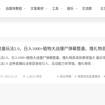
自媒体教程
文案素材
工具
娱乐
交流群
主
蛊玩法2.0，日入1000+植物大战僵尸弹幕整蛊，撸礼物
法2.0，日入1000+植物大战僵尸弹幕整蛊，撸礼物音浪效果很强大 最近
法2.0 这种直播玩法很容易吸引人，互动能力非常强，撸礼物效…
2023.12.15
1,063人浏览
副业网赚
弹幕游戏直播赚钱