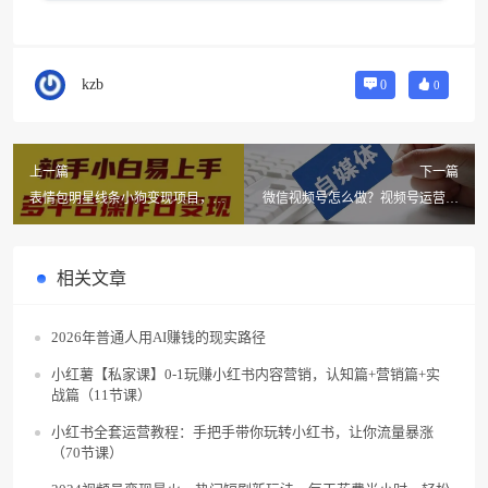
kzb
0
0
上一篇
下一篇
表情包明星线条小狗变现项目，小
微信视频号怎么做？视频号运营指
白易上手多平台操作日变现500+
南分享！
相关文章
2026年普通人用AI赚钱的现实路径
小红薯【私家课】0-1玩赚小红书内容营销，认知篇+营销篇+实
战篇（11节课）
小红书全套运营教程：手把手带你玩转小红书，让你流量暴涨
（70节课）