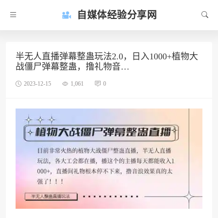
自媒体经验分享网
半无人直播弹幕整蛊玩法2.0，日入1000+植物大
战僵尸弹幕整蛊，撸礼物音…
2023-12-15
1,061
0