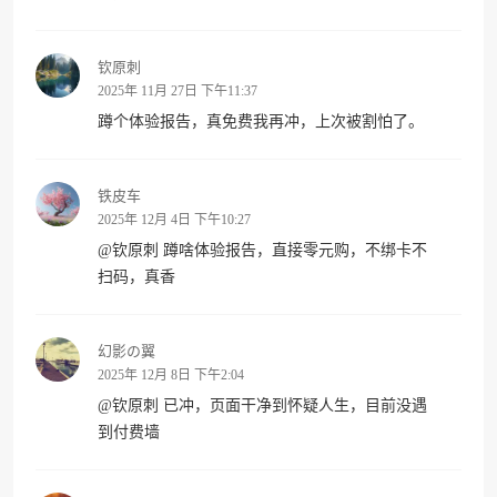
钦原刺
2025年 11月 27日 下午11:37
蹲个体验报告，真免费我再冲，上次被割怕了。
铁皮车
2025年 12月 4日 下午10:27
@
钦原刺
蹲啥体验报告，直接零元购，不绑卡不
扫码，真香
幻影の翼
2025年 12月 8日 下午2:04
@
钦原刺
已冲，页面干净到怀疑人生，目前没遇
到付费墙