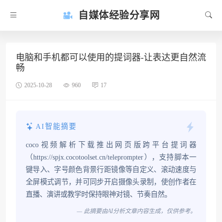
自媒体经验分享网
电脑和手机都可以使用的提词器-让表达更自然流
畅
2025-10-28
960
17
AI智能摘要
coco视频解析下载推出网页版跨平台提词器
（https://spjx.cocotoolset.cn/teleprompter），支持脚本一
键导入、字号颜色背景行距镜像等自定义、滚动速度与
全屏模式调节，并可同步开启摄像头录制，使创作者在
直播、演讲或教学时保持眼神对镜、节奏自然。
— 此摘要由AI分析文章内容生成，仅供参考。