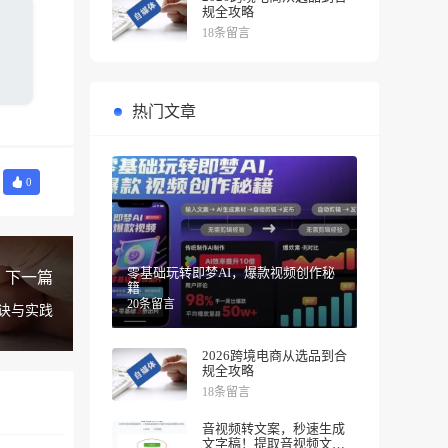
规全攻略
18条留言
热门文章
0
零基础玩转即梦AI，爆款视频创作秘
下一篇
籍
20条留言
诀与实践
2026跨境电商从选品到合
规全攻略
18条留言
音视频转文案，秒速生成
文字稿！提取音视频文案