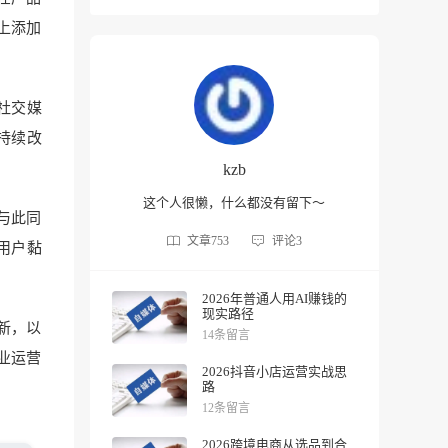
上添加
社交媒
持续改
kzb
这个人很懒，什么都没有留下～
与此同
文章
753
评论
3
用户黏
2026年普通人用AI赚钱的
现实路径
新，以
14条留言
业运营
2026抖音小店运营实战思
路
12条留言
2026跨境电商从选品到合