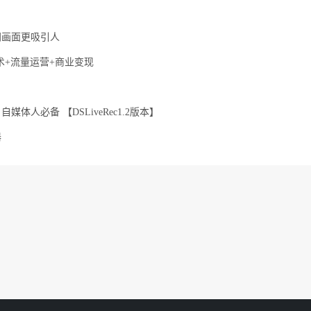
间画面更吸引人
术+流量运营+商业变现
人必备 【DSLiveRec1.2版本】
器