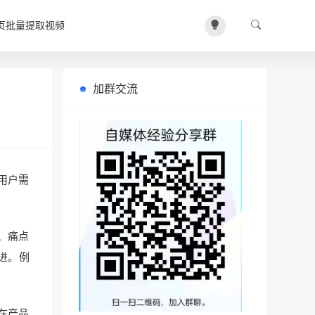
页批量提取视频
加群交流
用户需
、痛点
进。例
在产品