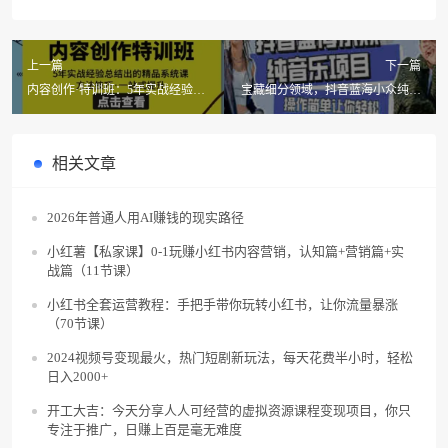
上一篇
下一篇
内容创作·特训班：5年实战经验总
宝藏细分领域，抖音蓝海小众纯音
结出的精品系统课 方法技巧·一站
乐项目，操作简单让你轻松月入
式提升
2w＋
相关文章
2026年普通人用AI赚钱的现实路径
小红薯【私家课】0-1玩赚小红书内容营销，认知篇+营销篇+实
战篇（11节课）
小红书全套运营教程：手把手带你玩转小红书，让你流量暴涨
（70节课）
2024视频号变现最火，热门短剧新玩法，每天花费半小时，轻松
日入2000+
开工大吉：今天分享人人可经营的虚拟资源课程变现项目，你只
专注于推广，日赚上百是毫无难度