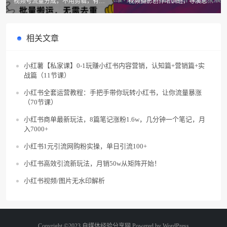
视频号流量分成，不用剪辑，有手
视频摄影创作培训班，导演思维
就行，轻松月入2000+
+拍摄技巧+拉片解析+职业发展建
议
相关文章
小红薯【私家课】0-1玩赚小红书内容营销，认知篇+营销篇+实
战篇（11节课）
小红书全套运营教程：手把手带你玩转小红书，让你流量暴涨
（70节课）
小红书商单最新玩法，8篇笔记涨粉1.6w，几分钟一个笔记，月
入7000+
小红书1元引流网购粉实操，单日引流100+
小红书高效引流新玩法，月销50w从矩阵开始！
小红书视频/图片无水印解析
Copyright ©2023 自媒体经验分享网 Powered by
WordPress