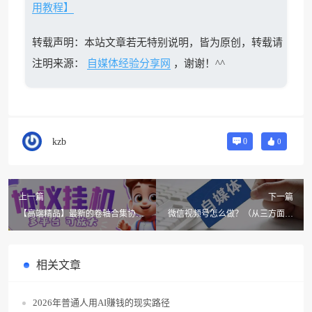
用教程】
转载声明：本站文章若无特别说明，皆为原创，转载请
注明来源：
自媒体经验分享网
，谢谢！^^
kzb
0
0
上一篇
下一篇
【高端精品】最新的卷轴合集协议
微信视频号怎么做？（从三方面看
收录几乎全网卷轴项目，多平台批
运营涨粉技巧）
量养号单机几百+【协议脚本+详细
教程】
相关文章
2026年普通人用AI赚钱的现实路径